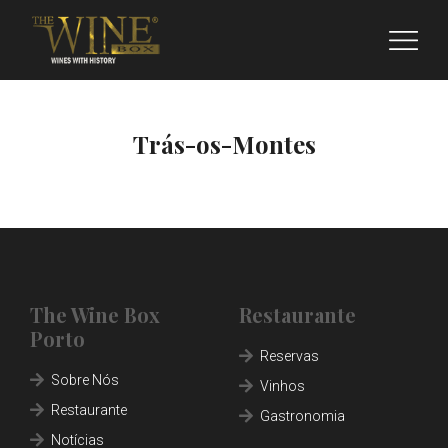
Trás-os-Montes
The Wine Box
Restaurante
Porto
SOBRE NÓS
Reservas
Sobre Nós
Vinhos
RESTAURANTE
Restaurante
Gastronomia
FRANCHISING
Notícias