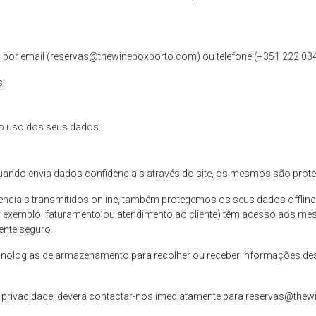
por email (
reservas@thewineboxporto.com
) ou telefone (
+351 222 03
SOBRE NÓS
s;
RESTAURANTE
o uso dos seus dados.
FRANCHISING
LOJA ONLINE
o envia dados confidenciais através do site, os mesmos são protegid
enciais transmitidos online, também protegemos os seus dados offlin
NOTÍCIAS
or exemplo, faturamento ou atendimento ao cliente) têm acesso aos m
nte seguro.
CONTACTOS
nologias de armazenamento para recolher ou receber informações dest
RESERVAS
e privacidade, deverá contactar-nos imediatamente para
reservas@thew