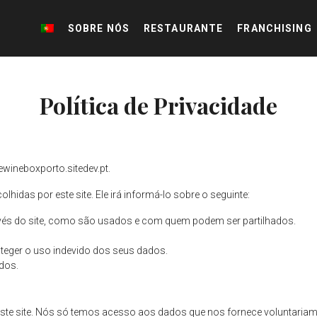
SOBRE NÓS
RESTAURANTE
FRANCHISING
SOBRE NÓS
RESTAURANTE
FRANCHISING
Política de Privacidade
wineboxporto.sitedev.pt
.
hidas por este site. Ele irá informá-lo sobre o seguinte:
vés do site, como são usados e com quem podem ser partilhados.
teger o uso indevido dos seus dados.
dos.
te site. Nós só temos acesso aos dados que nos fornece voluntariamen